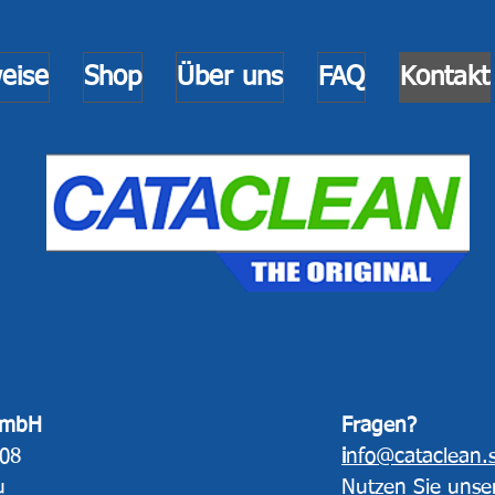
eise
Shop
Über uns
FAQ
Kontakt
GmbH
Fragen?
108
i
nfo@cataclean.
u
Nutzen Sie unse